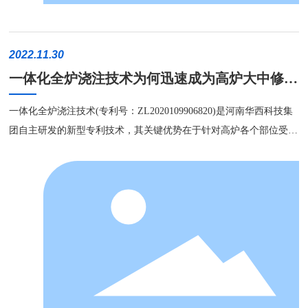
耐机械磨损、抗热震。 整个全炉浇注过程采用在炉内进行搭设
脚架，支模，逐层泵送自流浇注，一次浇注成型，整个高炉内衬自下
而上形成一个完整的整体，全炉浇注完成后依据烘炉曲线进行烘炉，
2022.11.30
以保证材料的强度等性能能够实现。 河南某钢厂2280m³高炉一体化
一体化全炉浇注技术为何迅速成为高炉大中修的
全炉浇注 山东某钢厂2800m³高炉一体化全炉浇注 山东某钢厂3000m³
优选方案？
高炉一体化全炉浇注 山西某钢厂1280m³高炉一体化全炉浇注 江
一体化全炉浇注技术(专利号：ZL2020109906820)是河南华西科技集
苏某钢厂450m³高炉一体化全炉浇注 华西一体化全炉浇注技术是
团自主研发的新型专利技术，其关键优势在于针对高炉各个部位受侵
高炉内衬的技术革新，迅速成为高炉大中修的方案。以施工工期优
蚀的原因，有针对性地研发出各部位结构耐材。建立三个新材料体系
势、整体承包优势、服务品质优势赢得了市场的认可及国内外客户的
及新工艺理论，采用的材料要求塑性成形，反应增强，材料要求严
一致好评。 宝剑锋从磨砺出，梅花香自苦寒来。华西人以心血
苛。改变传统施工工艺，一次浇注成型，整个高炉内衬自下而上形成
和汗水打造了一个个精品工程，在高效率、高质量完成每一个工程项
一个完整的整体。该技术已成功应用于国内多项大型高炉项目，市场
目的同时，也赢得了客户的一致好评，这更加坚定了我们的发展信心
占有率达92.86%。一体化全炉浇注技术为何迅速成为高炉大中修的
和创新步伐。未来，华西科技将以专业化、精细化、特色化和新颖化
选择?原因可以从以下四点反映说明。
的发展作为促进企业成长的着力点，打造高炉炉衬集成服务国际品
牌，坚持国际水准，助力全球钢铁企业实现绿色、高效、安全、长寿
化炼铁!让炼铁工作者安心、快乐、踏实地工作!