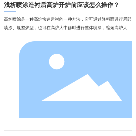
工程案例
浅析喷涂造衬后高炉开炉前应该怎么操作？
联系我们
高炉喷涂是一种高炉快速造衬的一种方法，它可通过降料面进行局部
喷涂、规整炉型，也可在高炉大中修时进行整体喷涂，缩短高炉大中
修时间，快速恢复生产。是高炉快速造衬的一种有效手段，并不断被
多数高炉所采用。高炉快速大修，炉缸整体浇注，炉腹炉腰炉身喷涂
造衬，极大的缩短了大修时间，很快便恢复生产。