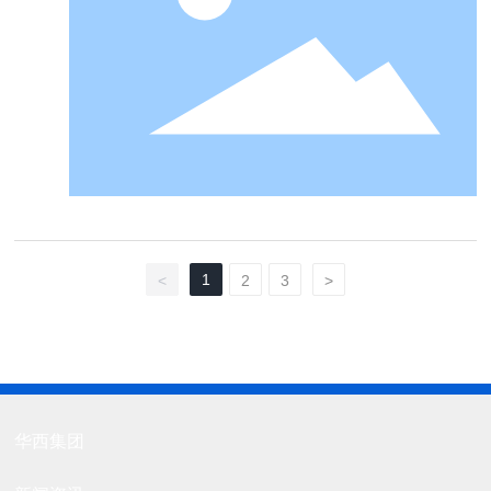
1
<
2
3
>
华西集团