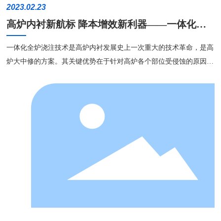
2023.02.23
高炉内衬新航标 降本增效新利器——一体化全
炉浇注技术
一体化全炉浇注技术是高炉内衬发展史上一次重大的技术革命，是高
炉大中修的方案。其关键优势在于针对高炉各个部位受侵蚀的原因，
有针对性地研发出各部位结构耐材;建立三个新材料体系及新工艺理
论，采用的材料要求塑性成形，反应增强，材料要求严苛;改变传统
施工工艺，一次浇注成型，整个高炉内衬自下而上形成一个完整的整
体。该技术已成功应用于国内多项大型高炉项目。 传统的高炉
大修是使用组合砖将炉缸重新砌筑，冷却壁局部或整体进行更换，炉
身局部采用耐材进行喷补。这样的维修弊病也是十分明显，大量消耗
人力、物力，分段分部位维修造成炉身炉型和设计炉型差异大，“窜
气”的通病更是让钢铁企业一直头疼不已。而且在物料的准备及生产
等环节也产生了一定的重复性，造成资源浪费及环境污染。 华
西科技集团专注高炉耐材领域65年，服务高炉项目超3000座次，经过
多年的研发创新和技术累积，结合华西材料的独特性和优越性，研发