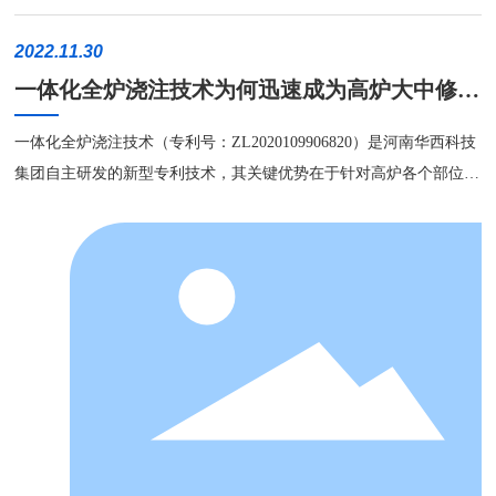
提出国际领先的一体化全炉浇注技术。华西一体化全炉浇注技术的成
功应用，使得高炉内衬可以完美恢复设计炉型，从根源上去除“窜气”
2022.11.30
“漏气”问题，减焦比，降燃料比，提升利用系数，实现高炉降本增
一体化全炉浇注技术为何迅速成为高炉大中修的
效，广泛地应用于国内外的大中小型高炉 。 炉底部位采用HX-L
方案？
D塞隆碳氮高强复合材料代替传统的陶瓷杯垫，能够将有效抵御铁水
一体化全炉浇注技术（专利号：ZL2020109906820）是河南华西科技
侵蚀，能够稳定地维持炉底的热平衡。 炉缸部位采用HX-LG高
集团自主研发的新型专利技术，其关键优势在于针对高炉各个部位受
韧性塞隆复合材料代替传统的陶瓷杯砖，消除了传统陶瓷杯与炭砖之
侵蚀的原因，有针对性地研发出各部位结构耐材。
间的填充层，减少了热阻层，使浇注的炉缸整体传热效率得到保证。
铁口区域采用HX-TK抗侵蚀复合材料替代铁口高铝砖，更大限
度提高铁口衬体材料的强度和致密度，抵抗铁水环流的冲刷，增大抗
渣铁侵蚀能力。 风口区域属于高温区，采用HX-FK高耐磨耐冲
刷复合材料代替传统的风口组合砖，快速形成渣皮，延长风口区耐材
使用寿命。 炉腹炉腰部位冷却壁热面浇注采用HXNM-TICTC高
强复合材料代替传统的Si4N3-SiC镶砖，韧性大，强度高，耐渣铁侵
蚀、抗碱性侵蚀。 炉身中上部冷却壁热面浇注采用HXNM-GL塞
隆复合材料代替传统的浸磷酸黏土砖，具有耐磨、强度高，韧性好，