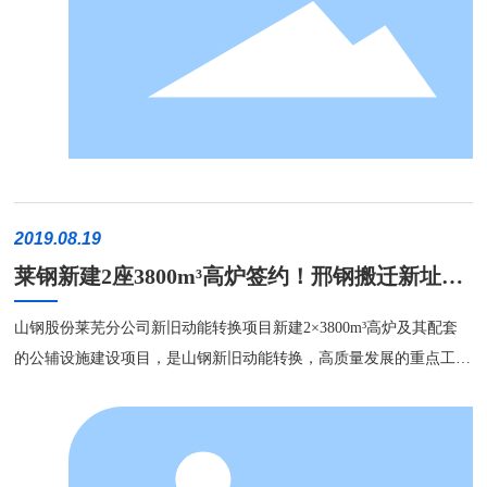
施工、缝隙等问题; (2)华西第四代塞隆碳氮高强复合材料，经过
不断研发改进，更适合炉缸运行环境，更长寿; (3)新建高炉炉衬
设计，经过综合对比，越来越多选用整体浇注方式造衬; (4)高炉
一体化全炉浇注的应用，更能有效提高高炉内衬运行寿命，有利于高
炉高效、安全运行。
2019.08.19
莱钢新建2座3800m³高炉签约！邢钢搬迁新址！
乐亭再添一家钢企！
山钢股份莱芜分公司新旧动能转换项目新建2×3800m³高炉及其配套
的公辅设施建设项目，是山钢新旧动能转换，高质量发展的重点工
程；邢钢发布搬迁新址公告；河北乐亭一家钢企成立！