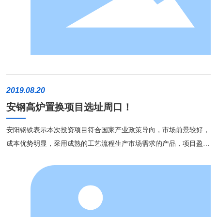
放、共享的发展理念，走创新驱动、智能制造和绿色发展道路，全面
较短，采用这种短平快的检修方式，高效且长寿。以下列举两种拓展
实施“绿色耐材战略”，着力追求长寿化、功能化、轻量化、智能化、
应用： 1、华西冷却壁热面浇注技术 华西独创新型冷却壁热
绿色化的新型耐火材料，继续坚持国际水准，助力全球钢铁企业实现
面浇注技术有两种施工方式，一种在炉外支模浇注，另一种是在炉内
绿色、高效、安全、长寿化炼铁！让炼铁工作者安心、快乐、踏实地
搭架支模浇注，结合现场实际情况决定采用炉外浇注方式。 冷
工作！
却壁热面浇注技术，发挥金属材料和非金属材料各自优势，具有性能
优异，易挂渣皮，现场安装使用方便，对于冷却壁的热面能够很好地
2019.08.20
形成渣皮，提高对冷却壁的保护性能，基本解决冷却系统容易漏水破
安钢高炉置换项目选址周口！
损的问题，大幅提高冷却壁的使用寿命，实现高炉的高效安全稳定运
行。 2、华西一体化全炉浇注技术(专利号：ZL2020109906820)
安阳钢铁表示本次投资项目符合国家产业政策导向，市场前景较好，
是新型长寿高炉炉缸整体浇注技术，根据高炉各个部位不同的侵蚀机
成本优势明显，采用成熟的工艺流程生产市场需求的产品，项目盈利
理，使用了多种碳氮复合浇注材料。整体浇注成型，无缝对接，防止
能力较强，具备良好的经济效益和社会效益。高炉长寿是一个系统工
穿铁耐腐蚀性好，炉缸浇注层与环形炭砖接触，导热性特高。是高炉
程，涉及到高炉设计，选材、建造、生产、维护、操作等多方面。因
长寿炼铁技术发展水平的标志之一，是智能造衬、节能降耗造衬的快
此，国内对高炉的长寿研究也在不断深化，华西耐材承接的高炉新建
捷有效方法。 06 结论 华西科技炉缸整体浇注技术，已普遍
项目，凝结行业经验，拥有独特的行业技术，为钢厂提供专业的新建
应用于高炉检修及新建高炉设计。本文简单介绍过程和利弊，简述为
高炉长寿一体化解决方案！
以下结论： (1)炉缸整体浇注，根本解决了传统砌筑砖衬的复杂