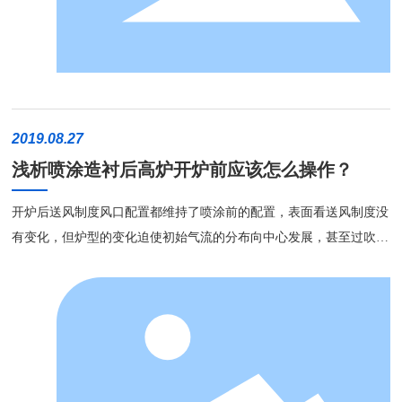
实现：1.优异的抗化学侵蚀性能；2.使用过程中具有自修复功能；3.
用跳板，进行浇注炉底杯垫 ; 3、炉缸侧壁搭建模板，泵送浇注;
良好的抗热震性能。 华西科技通过对冷却壁热面浇注体系热场的模
4、铁口区使用1500mm高的模板进行加厚浇注; 5、浇注结
拟，从高炉内衬损毁机理、高炉用耐火材料的研发思路、高炉内衬长
束养护8小时后进行脱模; 6、依据提供的烘炉方案进行烘炉。
寿化新技术的应用及业绩等方面展开了详细的阐述和分享。 炉腹炉
04 炉缸浇注风口膨胀问题 风口带整体浇注技术最初应用于高
腰部位冷却壁热面浇注采用HXNM-TICTC高强复合材料代替传统的S
炉快速检修，开炉以后出现窜气或者无法“退中套”的问题，这是浇注
i4N3-SiC镶砖，材料中以碳化硅为主添加钢纤维，导热性好；韧性
2019.08.27
过程未妥善处理材料膨胀的原因。这两种情况，分别来源于：
大；强度高；耐渣铁侵蚀、抗碱性侵蚀。 炉身中上部冷却壁热面浇
浅析喷涂造衬后高炉开炉前应该怎么操作？
(1)中套与浇注料之间不留膨胀缝，则会出现浇注体膨胀“顶风套”的问
注采用HXNM-GLTC复合材料代替传统的浸磷酸黏土砖，该材料以刚
题，风套上翘，造成“退套”过程困难，再安装后又会出现窜气;
玉为主添加金属钢纤维，具有耐磨、强度高，韧性好，耐机械磨损、
开炉后送风制度风口配置都维持了喷涂前的配置，表面看送风制度没
(2)中套与浇注料之间设置膨胀缝，若膨胀缝设置方式不合适，则会
抗热震。 安钢1#2280m³高炉全炉浇注项目 涟钢7#3200m³高炉EPC总
有变化，但炉型的变化迫使初始气流的分布向中心发展，甚至过吹。
出现开炉以后风口带窜气问题，这种情况为最常见问题。 针对
承包项目 临沂钢投特钢新建2777m³高炉项目 冷却壁浇注技术应用工
而边缘自动加重，也就形成了上部炉顶成像上不能见中心气流，压住
以上问题，常见的解决方案是：采用石棉绳缠绕风口中套、或者采用
程项目业绩进行简述 此次会议业界内各专家企业人员报告精彩纷
中心气流尚可顺行，否则塌料进而偏尺气流失常极难恢复。
陶瓷纤维毯包裹风口中套等方式抵消浇注体膨胀，再采用中套顶端堵
呈，现场学术交流氛围浓厚，反响十分热烈，尤其是华西科技研发的
料+冷面压浆的办法，解决风口带窜气问题。而前文所说，材料自身
冷却壁浇注技术，不仅为钢铁行业带来低碳、高效、绿色炼铁的新理
具有金属相吸收膨胀，因此风口带浇注技术已较为成熟，目前已经彻
念、新技术，更为耐材厂家的研发指明了方向和路线，有助于促进和
底解决材料膨胀带来的各种问题。 05 应用拓展 华西炉缸整
炼铁技术的进一步提升。未来，华西科技将以创新、协调、绿色、开
体浇注技术的应用，近几年普遍应用于各大中小高炉检修。检修周期