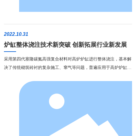
2022.10.31
炉缸整体浇注技术新突破 创新拓展行业新发展
采用第四代塞隆碳氮高强复合材料对高炉炉缸进行整体浇注，基本解
决了传统砌筑砖衬的复杂施工、窜气等问题，普遍应用于高炉炉缸检
修、新建高炉炉缸设计，大大提高施工效率的同时，降低了修复成
本。目前，国内某些高炉检修，炉缸浇注已延伸至炉腹、炉腰等部
位。 01 炉缸整体浇注技术的优势 根据高炉各个部位不同的
工况环境，各部分受侵蚀的不同原因，高炉内衬材料会有不同程度的
溶蚀，一般采用热态修复方式快速修复高炉内衬;而炉缸内衬，则采
取短期停炉整体浇注的方式修复。炉缸整体浇注是不定形浇注料应用
的典型，其应用环境，甚至比高炉炉身更为复杂，因此对材料和工艺
来说，需考虑运行环境温度、机械冲刷、化学侵蚀等因素，一方面靠