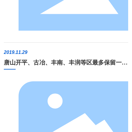
限公司协办，会议主题为“绿色低碳，智能高效”。来自全国钢铁企
我们采用的炉缸浇注料具有很好的挂渣性，在热面可形成凝滞层，能
业、科研院所、高等院校、工程技术公司及炼铁上下游企业的150余
进一步地保护炉缸炭砖;炉缸浇注半导热的浇注料与炭砖紧密粘结在
家单位的400余名代表参加了本次会议。会议共收到技术论文136篇，
一起，热量可以通过高导热的炭砖传到冷却壁，可将浇注层的温度降
安排交流会议报告75篇。 华西科技集团作为技术支持单位，在大会
至1150℃以下，从而形成铁-碳凝固层，保护浇注料，进而浇注料保
上做了《关于冷却壁热面浇注技术应用与实践》的报告演讲，受到了
护炭砖的复合渣皮机制。 02 第四代塞隆碳氮高强复合浇注料
炼铁界的高度关注。报告围绕炼铁高炉内衬维修研究进展、及发展趋
(1)利用金属(Si/Al)的延展性实现塑性成型，利用高炉内的氮化及还
势、实践及应用案例分析等进行了深入交流，助力中国金属学会推动
2019.11.29
原气氛实现使用中原位合成高温增强相(Si3N4/SiAlON),与非氧化物
我国低碳炼铁进步和加快炼铁核心技术开发。 在此次会议中，华西
唐山开平、古冶、丰南、丰润等区最多保留一座
基材形成完美的镶嵌结构，同时实现： ◆优异的抗化学侵蚀性
科技对自主研发的冷却壁热面浇注技术进行了详述。该技术是将一种
高炉生产!
能 ◆使用过程中具有自修复功能 ◆良好的抗热震性能
高强度陶瓷纤维浇注料浇注在冷却壁上，使冷却壁提前形成一种人造
(2)以金属-非氧化物复合材料体系为基底，通过非氧化物表面改性，
渣皮来保护冷却壁，达到延长冷却壁使用寿命的目的。冷却壁热面浇
采用溶胶凝胶成型工艺实现： ◆良好的流动性 ◆快速干燥
注技术是高炉长寿内衬发展史上的又一次技术革命，有效降低冷却壁
性能 ◆干燥后的整体稳定性 华西科技第四代塞隆碳氮高强
热面温度，杜绝类似保护砖的热应力破坏，达到延长冷却壁使用寿命
复合浇注料，解决了传统结合剂结合浇注料的缺陷。具有优异的耐磨
的目的。 华西科技凭借超前的新材料理念，利用金属（Si/Al)的延展
性能，良好的化学稳定性，抗折强度更高，导热性能更好，同时具备
性实现塑性成型，利用高炉内的氮化及还原气氛实现使用中原位合成
优质的造渣能力。 03 炉缸整体浇注过程及效果 1、对炉缸
高温增强相（Si3N4/SiAlON),与非氧化物基材形成完美的镶嵌结构，
侧壁局部侵蚀的炭砖进行支模浇注修复; 2、炉底找平，搭设浇注