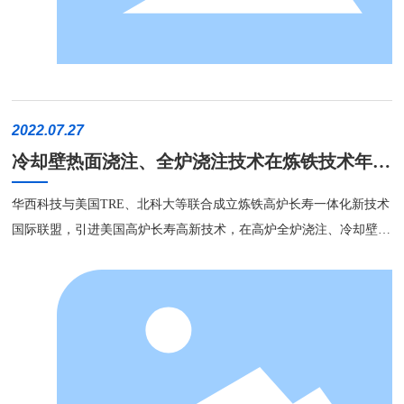
挂渣保护工作衬，另一方面材料需具备更优良的性能。 炉缸检
修通常有两种方案：组合砖砌筑和炉缸整体浇注。前者通常用于新建
高炉炉缸设计，后者则常用于中修过程炉缸修复。近几年，新建高炉
也普遍采用整体浇注方式设计炉缸内衬，源于以下几个方面：
(1)组合砖砌筑，预制周期长，且需要预砌，加工难度大; (2)风口
2022.07.27
组合砖，砖型设计相对复杂，砌筑困难，容易出现砌筑偏差，造成后
冷却壁热面浇注、全炉浇注技术在炼铁技术年会
期开炉窜气; (3)组合砖材料，并不能形成有效的渣铁粘滞层，上
获得高度认可，引领高炉高效安全长寿炉衬发展
沿砖衬使用寿命较低。 华西炉缸整体浇注(专利号：ZL20161035
新方向
华西科技与美国TRE、北科大等联合成立炼铁高炉长寿一体化新技术
3176.4)，采用华西第四代塞隆碳氮高强复合材料，通过支模浇注方
国际联盟，引进美国高炉长寿高新技术，在高炉全炉浇注、冷却壁热
式修复炉缸内衬，整体施工周期≤7天，其优势在于： (1)消除了
面浇注、高炉喷注造衬、炉缸整体浇注、高炉热风炉压浆、热风管道
陶瓷杯两大缝隙(陶瓷砖块之间的缝隙、陶瓷杯与炭砖之间大缝隙)，
维修等高炉长寿维修技术方面达到世界先进水平。目前，共计申报专
防止水蒸气、碱金属等有害元素侵蚀炭砖，有效保护炭砖; (2)可
利64项，已授权54项，其中14项发明专利、31项实用新型专利，参与
将高温急剧温降区留在浇注料内，将炭砖内部的温度降低到800℃以
制（修）行业标准2项。 2022年7月21-23日，华西科技集团参加了“20
下，降低炭砖内热应力，减少炭砖环裂和脆化层的出现，保持炭砖的
22年全国炼铁生产技术会暨炼铁学术年会”。此次会议由中国金属学
导热性能。在高炉长寿的应用中只要高炉炭砖的导热性能持续存在，
会、中国金属学会炼铁分会主办，上海市金属学会、宝钢湛江钢铁有
没有因为环裂和脆化失去导热性，高炉的长寿就是有保障的; (3)